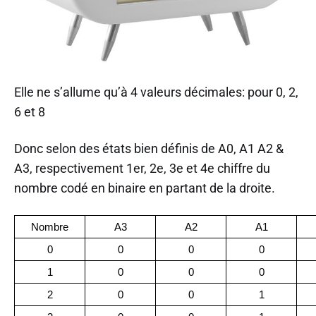
Elle ne s’allume qu’à 4 valeurs décimales: pour 0, 2,
6 et 8
Donc selon des états bien définis de A0, A1 A2 &
A3, respectivement 1er, 2e, 3e et 4e chiffre du
nombre codé en binaire en partant de la droite.
Nombre
A3
A2
A1
0
0
0
0
1
0
0
0
2
0
0
1