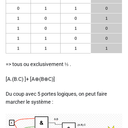
0
1
1
0
1
0
0
1
1
0
1
0
1
1
0
0
1
1
1
1
=> tous ou exclusivement ⅓ .
[A.(B.C) ]+ [A⊕(B⊕C)]
Du coup avec 5 portes logiques, on peut faire
marcher le système :