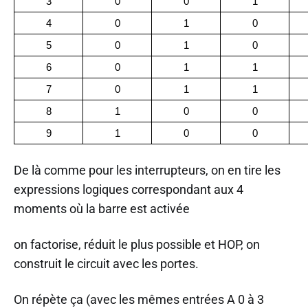
3
0
0
1
4
0
1
0
5
0
1
0
6
0
1
1
7
0
1
1
8
1
0
0
9
1
0
0
De là comme pour les interrupteurs, on en tire les
expressions logiques correspondant aux 4
moments où la barre est activée
on factorise, réduit le plus possible et HOP, on
construit le circuit avec les portes.
On répète ça (avec les mêmes entrées A 0 à 3