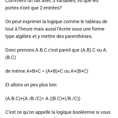
Comment on fait avec 3 variables, vu que les
portes n’ont que 2 entrées?
On peut exprimer la logique comme le tableau de
tout à l’heure mais aussi l’écrire sous une forme
type algèbre et y mettre des parenthèses.
Donc prenons A.B.C c’est pareil que (A.B).C ou A.
(B.C)
de même A+B+C = (A+B)+C ou A+(B+C)
Et allons un peu plus loin:
(A.B.C)+(A./B./C)= A.((B.C)+(/B./C))
C’est ce qu’on appelle la logique booléenne si vous