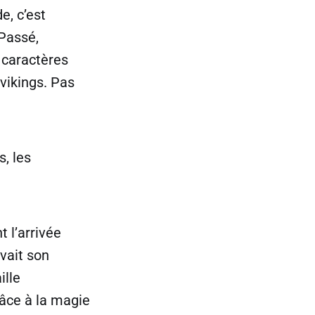
e, c’est
 Passé,
s caractères
 vikings. Pas
s, les
 l’arrivée
avait son
ille
râce à la magie