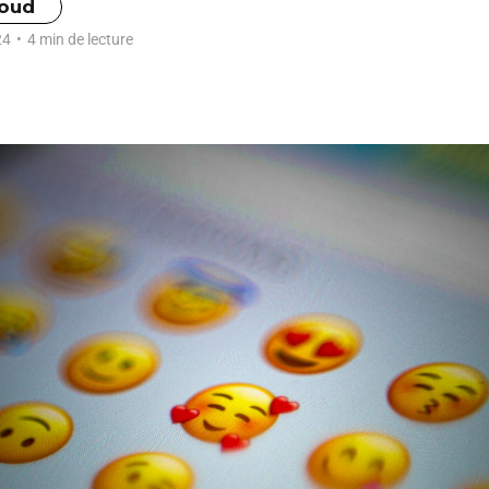
Goud
24
•
4 min de lecture