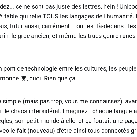
ez... ce ne sont pas juste des lettres, hein ! Unicod
A table qui relie TOUS les langages de l’humanité.
uais, futur aussi, carrément. Tout est là-dedans : le
arin, le grec ancien, et même les trucs genre runes
n pont de technologie entre les cultures, les peuple
 monde 🌍, quoi. Rien que ça.
e simple (mais pas trop, vous me connaissez), avant
it le chaos intersidéral. Imaginez : chaque langue 
gles, son petit monde à elle, et ça foutait une paga
c le fait (nouveau) d’être ainsi tous connectés g