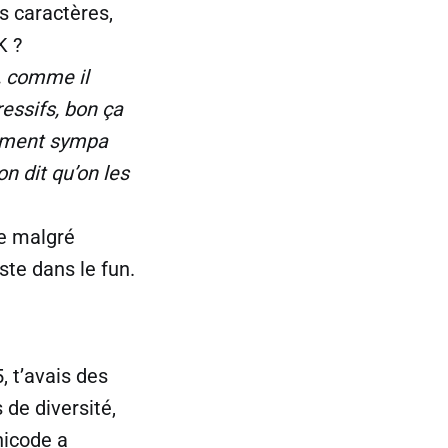
s caractères,
K ?
, comme il
ressifs, bon ça
hement sympa
n dit qu’on les
ue malgré
ste dans le fun.
, t’avais des
de diversité,
nicode a