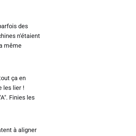
parfois des
hines n'étaient
 la même
tout ça en
les lier !
A". Finies les
atent à aligner