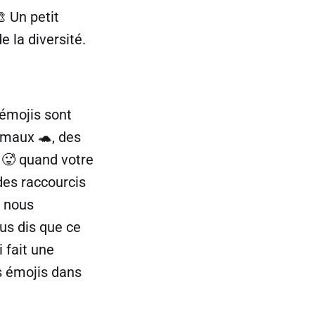
 Un petit
 la diversité.
 émojis sont
imaux 🐢, des
 🥵 quand votre
des raccourcis
a nous
us dis que ce
i fait une
s émojis dans