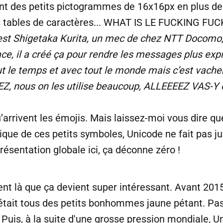
ent des petits pictogrammes de 16x16px en plus de
des tables de caractères... WHAT IS LE FUCKING FUC
’est Shigetaka Kurita, un mec de chez NTT Docomo
lace, il a créé ça pour rendre les messages plus exp
t le temps et avec tout le monde mais c’est vac
Z, nous on les utilise beaucoup, ALLEEEEZ VAS-Y o
qu’arrivent les émojis. Mais laissez-moi vous dire q
ique de ces petits symboles, Unicode ne fait pas ju
résentation globale ici, ça déconne zéro !
ent là que ça devient super intéressant. Avant 2015
était tous des petits bonhommes jaune pétant. Pas 
Puis, à la suite d'une grosse pression mondiale, U