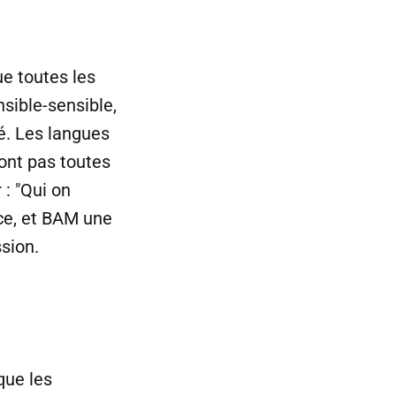
ue toutes les
sible-sensible,
né. Les langues
sont pas toutes
 : "Qui on
nce, et BAM une
ssion.
?
que les