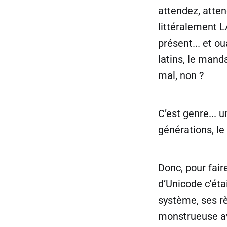
attendez, attend
littéralement L
présent... et o
latins, le mand
mal, non ?
C’est genre... u
générations, le
Donc, pour fair
d’Unicode c'éta
système, ses rè
monstrueuse ave