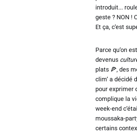
introduit... ro
geste ? NON ! C
Et ça, c’est su
Parce qu’on es
devenus
cultur
plats 🍕, des 
clim’ a décidé 
pour exprimer 
complique la v
week-end c’était
moussaka-party.
certains conte